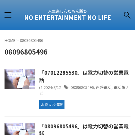
人生楽しんだもん勝ち
NO ENTERTAINMENT NO LIFE
HOME
>
08096805496
08096805496
「07012285530」は電力切替の営業電
話
2024/8/12
08096805496
,
迷惑電話
,
電話帳ナ
ビ
お役立ち情報
「08096805496」は電力切替の営業電
話