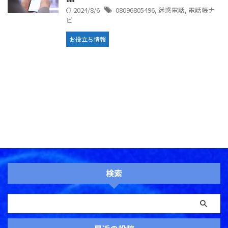
2024/8/6
08096805496
,
迷惑電話
,
電話帳ナ
ビ
お役立ち情報
検索