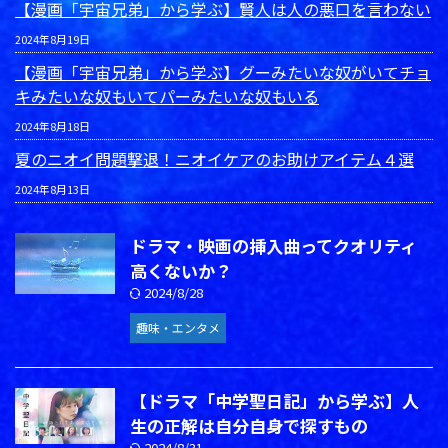
【漫画「宇宙兄弟」から学ぶ】賢人は人の悪口を言わない
2024年8月19日
【漫画「宇宙兄弟」から学ぶ】グーみたいな奴がいてチョ
キみたいな奴もいてパーみたいな奴もいる
2024年8月18日
夏のニオイ問題撃退！ニオイケアのお助けアイテム４選
2024年8月13日
ドラマ・映画の挿入曲ってクオリティ
高くないか？
2024/8/28
趣味・エンタメ
【ドラマ「中学聖日記」から学ぶ】人
生の正解は自分自身で探すもの
2024/8/31