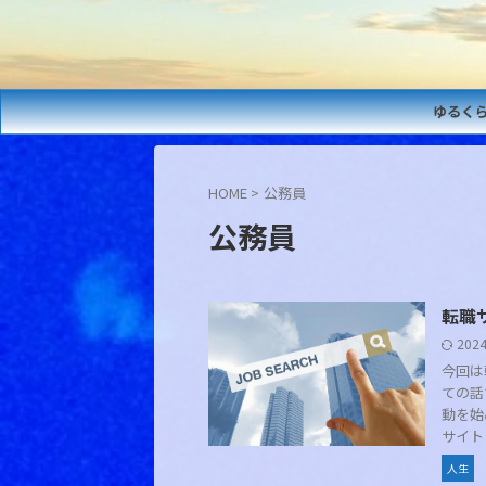
ゆるく
HOME
>
公務員
公務員
転職
202
今回は
ての話
動を始
サイト .
人生