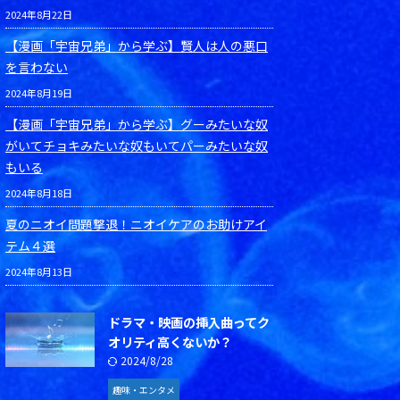
2024年8月22日
【漫画「宇宙兄弟」から学ぶ】賢人は人の悪口
を言わない
2024年8月19日
【漫画「宇宙兄弟」から学ぶ】グーみたいな奴
がいてチョキみたいな奴もいてパーみたいな奴
もいる
2024年8月18日
夏のニオイ問題撃退！ニオイケアのお助けアイ
テム４選
2024年8月13日
ドラマ・映画の挿入曲ってク
オリティ高くないか？
2024/8/28
趣味・エンタメ