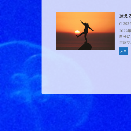
迷え
202
202
自分に
年齢や
人生