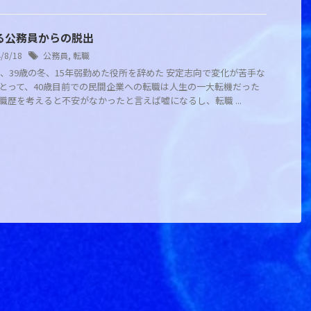
る公務員からの脱出
4/8/18
公務員
,
転職
2年、39歳の冬、15年弱勤めた役所を辞めた 安定志向で変化が苦手な
とって、40歳目前での民間企業への転職は人生の一大転機だった
職歴を考えると不安がなかったと言えば嘘になるし、転職 ...