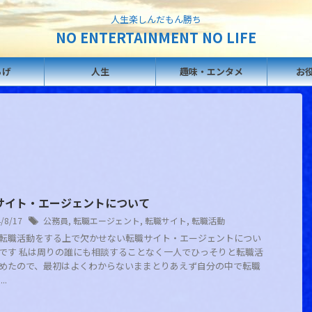
人生楽しんだもん勝ち
NO ENTERTAINMENT NO LIFE
らげ
人生
趣味・エンタメ
お
サイト・エージェントについて
4/8/17
公務員
,
転職エージェント
,
転職サイト
,
転職活動
転職活動をする上で欠かせない転職サイト・エージェントについ
です 私は周りの誰にも相談することなく一人でひっそりと転職活
めたので、最初はよくわからないままとりあえず自分の中で転職
..