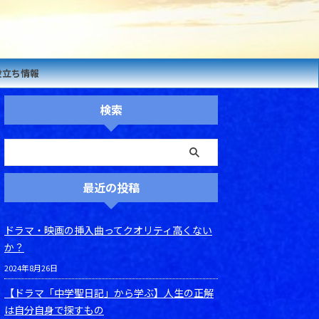
役立ち情報
検索
最近の投稿
ドラマ・映画の挿入曲ってクオリティ高くない
か？
2024年8月26日
【ドラマ「中学聖日記」から学ぶ】人生の正解
は自分自身で探すもの