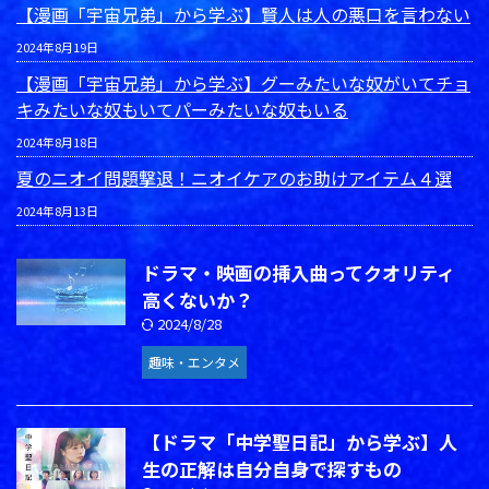
【漫画「宇宙兄弟」から学ぶ】賢人は人の悪口を言わない
2024年8月19日
【漫画「宇宙兄弟」から学ぶ】グーみたいな奴がいてチョ
キみたいな奴もいてパーみたいな奴もいる
2024年8月18日
夏のニオイ問題撃退！ニオイケアのお助けアイテム４選
2024年8月13日
ドラマ・映画の挿入曲ってクオリティ
高くないか？
2024/8/28
趣味・エンタメ
【ドラマ「中学聖日記」から学ぶ】人
生の正解は自分自身で探すもの