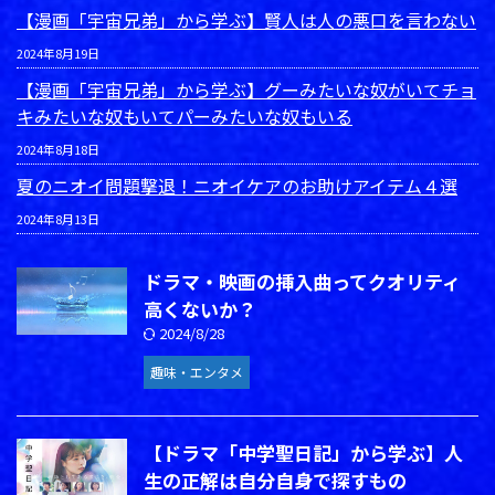
【漫画「宇宙兄弟」から学ぶ】賢人は人の悪口を言わない
2024年8月19日
【漫画「宇宙兄弟」から学ぶ】グーみたいな奴がいてチョ
キみたいな奴もいてパーみたいな奴もいる
2024年8月18日
夏のニオイ問題撃退！ニオイケアのお助けアイテム４選
2024年8月13日
ドラマ・映画の挿入曲ってクオリティ
高くないか？
2024/8/28
趣味・エンタメ
【ドラマ「中学聖日記」から学ぶ】人
生の正解は自分自身で探すもの